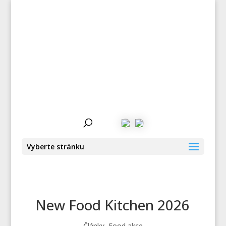
Greenwayfood
by Petr Klíma
Vyberte stránku
New Food Kitchen 2026
Články
,
Food akce