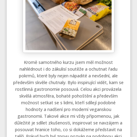
Kromě samotného kurzu jsem měl možnost
nahlédnout i do zákulisí soutěže a ochutnat řadu
pokrmů, které byly nejen nápadité a nevšední, ale
především skvěle chutnaly. Bylo inspirující vidět, kam se
rostlinná gastronomie posouvá. Celou akci provázela
skvělá atmosféra, bohaté pohoštění a především
možnost setkat se s lidmi, kteří sdílejí podobné
hodnoty a nadšení pro moderní veganskou
gastronomii. Takové akce mi vždy připomenou, jak
důležité je sdílet zkušenosti, inspirovat se navzájem a
posouvat hranice toho, co si dokážeme představit na
talíři. Pokud bych byl znovu pozván na podobnou akci