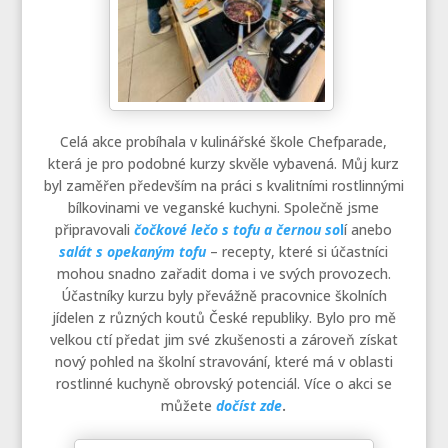
Celá akce probíhala v kulinářské škole Chefparade,
která je pro podobné kurzy skvěle vybavená. Můj kurz
byl zaměřen především na práci s kvalitními rostlinnými
bílkovinami ve veganské kuchyni. Společně jsme
připravovali
čočkové lečo s tofu a černou so
l
í anebo
salát s opekaným tofu
– recepty, které si účastníci
mohou snadno zařadit doma i ve svých provozech.
Účastníky kurzu byly převážně pracovnice školních
jídelen z různých koutů České republiky. Bylo pro mě
velkou ctí předat jim své zkušenosti a zároveň získat
nový pohled na školní stravování, které má v oblasti
rostlinné kuchyně obrovský potenciál. Více o akci se
můžete
dočíst zde
.