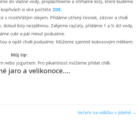
ožíme do vlažné vody, propláchneme a otrháme listy, které budeme
 kopřivách si více počtěte
ZDE.
ce s rozehřátým olejem. Přidáme utřený česnek, zázvor a chvíli
 dokud listy nezplihnou. Zalijeme rajčaty, přidáme 1 a ½ dcl vody,
dáme cukr a pár minut podusíme.
etou a opět chvíli podusíme. Můžeme zjemnit kokosovým mlékem.
Můj tip:
em nebo jogurtem. Pro pikantnost můžeme přidat chilli.
sné jaro a velikonoce….
Večeře na vidličku v jídelně
→