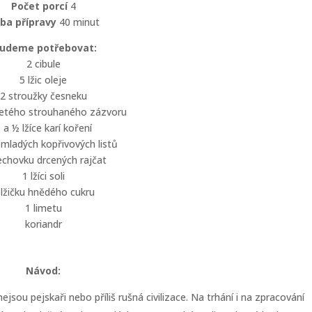
Počet porcí
4
ba přípravy
40 minut
udeme potřebovat:
2 cibule
5 lžic oleje
2 stroužky česneku
mletého strouhaného zázvoru
 a ½ lžíce karí koření
i mladých kopřivových listů
echovku drcených rajčat
1 lžíci soli
 lžičku hnědého cukru
1 limetu
koriandr
Návod:
ou pejskaři nebo příliš rušná civilizace. Na trhání i na zpracování