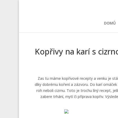
DOMŮ
Kopřivy na karí s cizrn
Zas tu máme kopřivové recepty a venku je stále
díky dobrému koření a zázvoru. Do karí omáček v
roh neboli cizrnu. Toto je trochu líný recept, j
zabere trhání, mytí či příprava kopřiv. Výsled