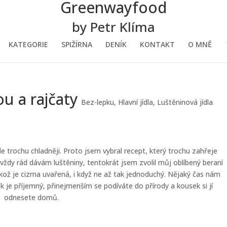
Greenwayfood
by Petr Klíma
KATEGORIE
SPIŽÍRNA
DENÍK
KONTAKT
O MNĚ
ou a rajčaty
Bez-lepku
,
Hlavní jídla
,
Luštěninová jídla
 trochu chladněji. Proto jsem vybral recept, který trochu zahřeje
ždy rád dávám luštěniny, tentokrát jsem zvolil můj oblíbený beraní
elikož je cizrna uvařená, i když ne až tak jednoduchý. Nějaký čas nám
ek je příjemný, přinejmenším se podíváte do přírody a kousek si jí
odnesete domů.