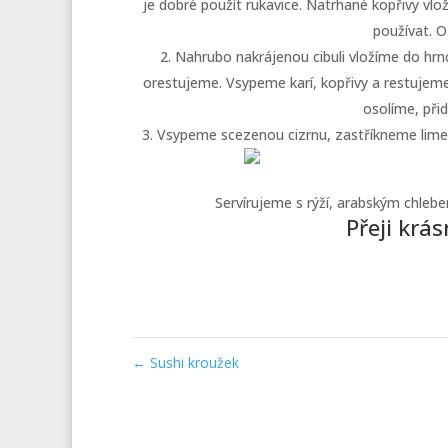
je dobré použít rukavice. Natrhané kopřivy vl
používat. O
Nahrubo nakrájenou cibuli vložíme do hrn
orestujeme. Vsypeme karí, kopřivy a restujeme,
osolíme, při
Vsypeme scezenou cizrnu, zastříkneme lim
Servírujeme s rýží, arabským chleb
Přeji krá
←
Sushi kroužek