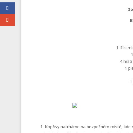
Do
B
1 lžíci 
1
4 hrst
1 pl
1
Kopřivy natrháme na bezpečném místě, kde nejs